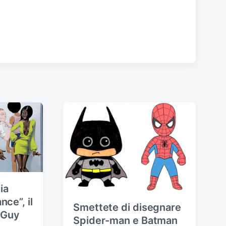
ia
ce”, il
Smettete di disegnare
 Guy
Spider-man e Batman