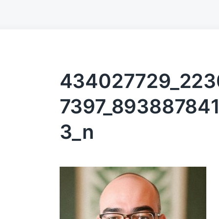
434027729_223
7397_89388784
3_n