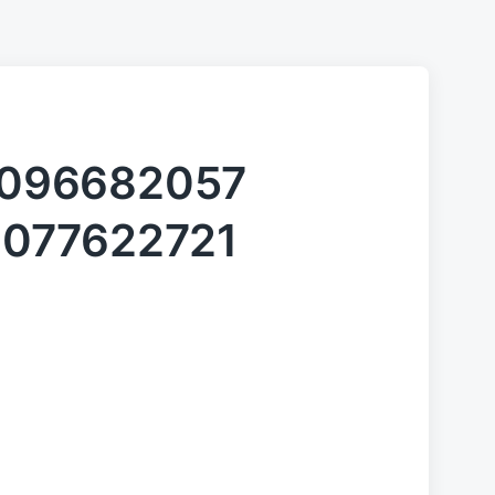
096682057
1077622721