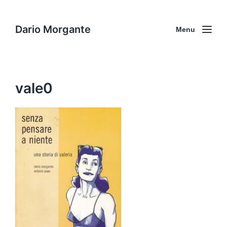
Dario Morgante
Menu
vale0