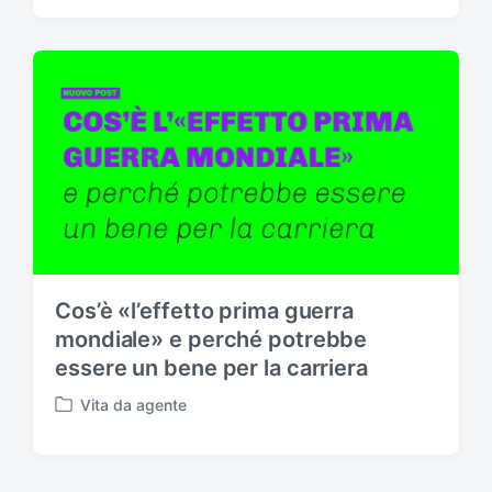
u
a
b
g
b
g
l
a
i
t
c
o
a
c
t
o
o
n
i
n
Cos’è «l’effetto prima guerra
mondiale» e perché potrebbe
essere un bene per la carriera
Vita da agente
P
u
b
b