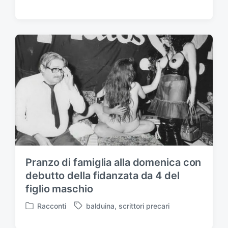
P
u
b
b
l
i
c
a
t
o
i
n
Pranzo di famiglia alla domenica con
debutto della fidanzata da 4 del
figlio maschio
Racconti
balduina
,
scrittori precari
P
T
u
a