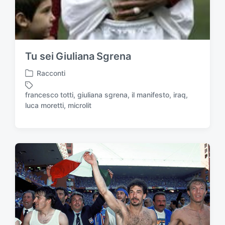
Tu sei Giuliana Sgrena
Racconti
P
u
francesco totti
,
giuliana sgrena
,
il manifesto
,
iraq
,
b
T
luca moretti
,
microlit
b
a
l
g
i
g
c
a
a
t
t
o
o
c
i
o
n
n