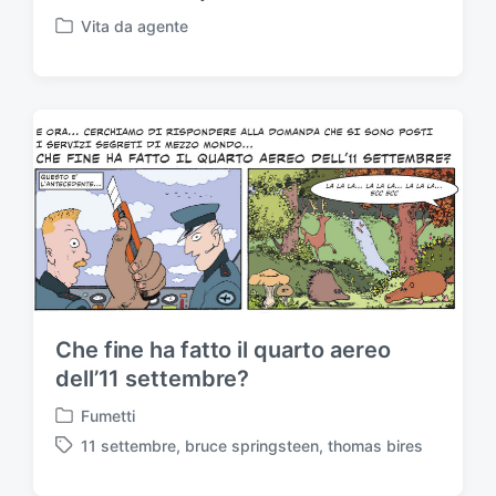
Vita da agente
P
u
b
b
l
i
c
a
t
o
i
n
Che fine ha fatto il quarto aereo
dell’11 settembre?
Fumetti
P
11 settembre
,
bruce springsteen
,
thomas bires
u
T
b
a
b