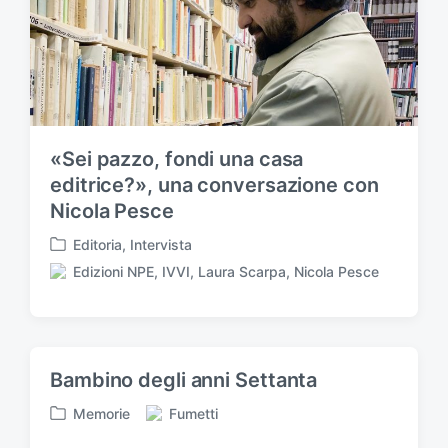
a
t
o
i
n
«Sei pazzo, fondi una casa
editrice?», una conversazione con
Nicola Pesce
Editoria
,
Intervista
P
Edizioni NPE
,
IVVI
,
Laura Scarpa
,
Nicola Pesce
u
T
b
a
b
g
l
g
i
a
Bambino degli anni Settanta
c
t
a
o
Memorie
Fumetti
t
P
T
c
o
u
a