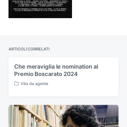
ARTICOLI CORRELATI
Che meraviglia le nomination al
Premio Boscarato 2024
Vita da agente
P
u
b
b
l
i
c