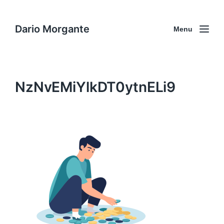
Dario Morgante
Menu
NzNvEMiYlkDT0ytnELi9