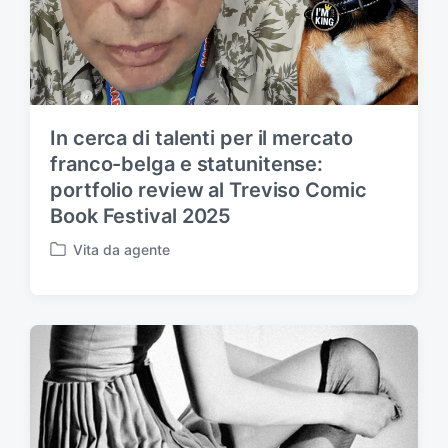
In cerca di talenti per il mercato
franco-belga e statunitense:
portfolio review al Treviso Comic
Book Festival 2025
Vita da agente
P
u
b
b
l
i
c
a
t
o