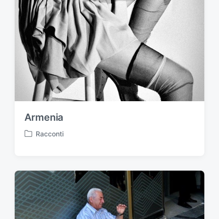
i
n
Armenia
Racconti
P
u
b
b
l
i
c
a