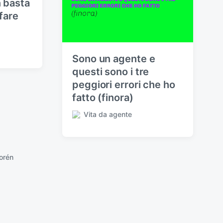
n basta
fare
Sono un agente e
questi sono i tre
peggiori errori che ho
fatto (finora)
Vita da agente
P
u
b
b
orén
l
i
c
a
t
o