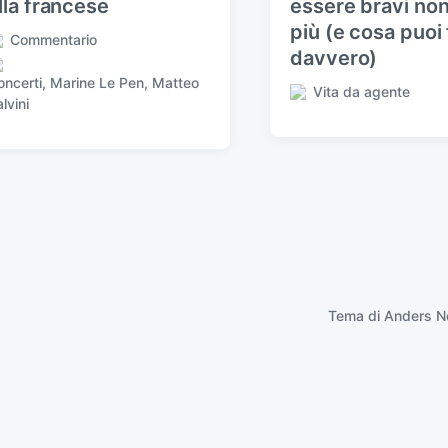
lla francese
essere bravi no
più (e cosa puoi 
Commentario
davvero)
oncerti
,
Marine Le Pen
,
Matteo
Vita da agente
P
lvini
u
b
b
l
i
c
a
t
o
i
Tema di
Anders N
n