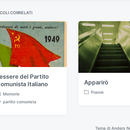
COLI CORRELATI
essere del Partito
Apparirò
omunista Italiano
Poesie
Memorie
P
u
partito comunista
b
b
l
i
Tema di
Anders N