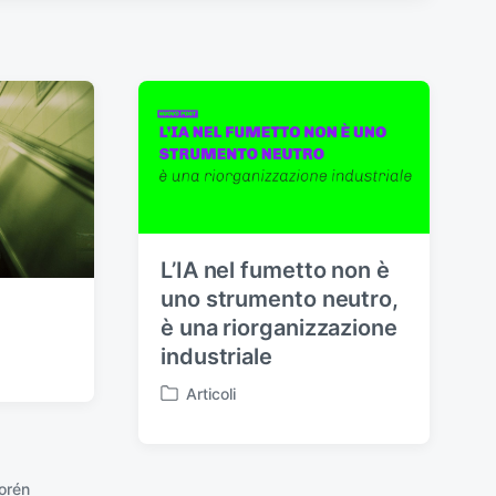
L’IA nel fumetto non è
uno strumento neutro,
è una riorganizzazione
industriale
Articoli
P
u
b
b
orén