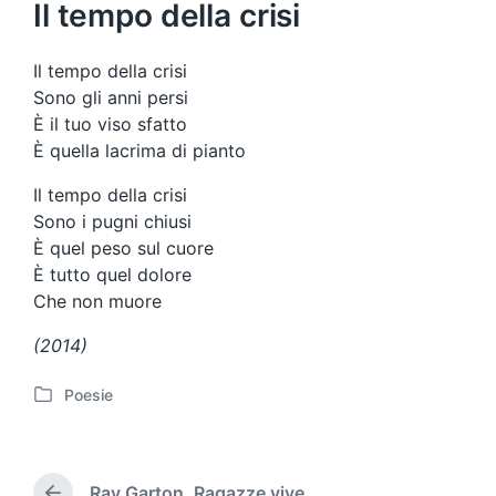
Il tempo della crisi
Il tempo della crisi
Sono gli anni persi
È il tuo viso sfatto
È quella lacrima di pianto
Il tempo della crisi
Sono i pugni chiusi
È quel peso sul cuore
È tutto quel dolore
Che non muore
(2014)
Poesie
P
u
b
b
Ray Garton, Ragazze vive