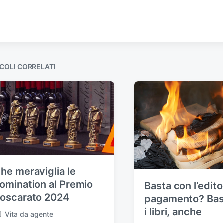
COLI CORRELATI
he meraviglia le
omination al Premio
Basta con l’edito
oscarato 2024
pagamento? Bas
i libri, anche
Vita da agente