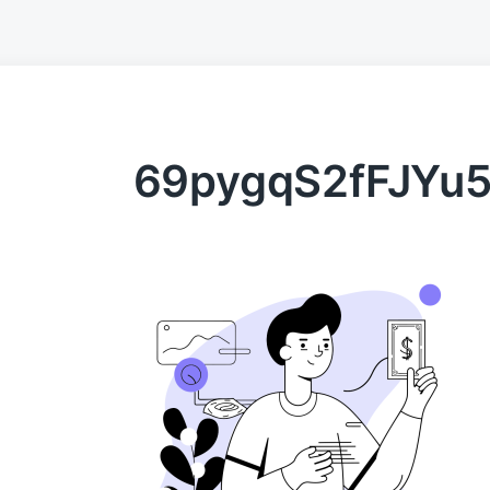
69pygqS2fFJYu